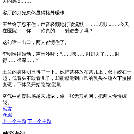
去的感觉……
客厅的灯光忽然显得格外暧昧。
王兰终于忍不住，声音轻颤地打破沉默：“……明儿……今天
在医院……你……你真的……射进去了吗？”
这句话一出口，两人都愣住了。
李明喉结滚动，声音沙哑：“……嗯……射进去了……射
得……很深……”
王兰的身体明显抖了一下。她把茶杯放在茶几上，双手绞在一
起，低着头不敢看儿子，却能感觉到自己的乳头在睡衣下慢慢
变硬，下体又开始隐隐湿润。
空气中的暧昧感越来越浓，像一张无形的网，把两人慢慢缠
绕。
回复
收藏
上一个主题
下一个主题