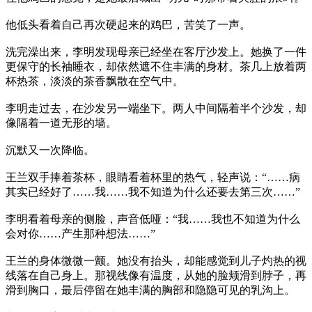
他低头看着自己再次硬起来的鸡巴，苦笑了一声。
洗完澡出来，李明发现母亲已经坐在客厅沙发上。她换了一件
更保守的长袖睡衣，却依然遮不住丰满的身材。茶几上放着两
杯热茶，淡淡的茶香飘散在空气中。
李明走过去，在沙发另一端坐下。两人中间隔着半个沙发，却
像隔着一道无形的墙。
沉默又一次降临。
王兰双手捧着茶杯，眼睛看着杯里的热气，轻声说：“……病
其实已经好了……我……我不知道为什么还要去第三次……”
李明看着母亲的侧脸，声音低哑：“我……我也不知道为什么
会对你……产生那种想法……”
王兰的身体微微一颤。她没有抬头，却能感觉到儿子灼热的视
线落在自己身上。那视线像有温度，从她的脸颊滑到脖子，再
滑到胸口，最后停留在她丰满的胸部和隐隐可见的乳沟上。