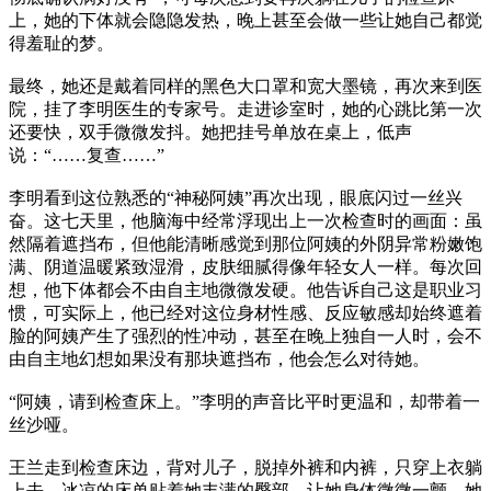
上，她的下体就会隐隐发热，晚上甚至会做一些让她自己都觉
得羞耻的梦。
最终，她还是戴着同样的黑色大口罩和宽大墨镜，再次来到医
院，挂了李明医生的专家号。走进诊室时，她的心跳比第一次
还要快，双手微微发抖。她把挂号单放在桌上，低声
说：“……复查……”
李明看到这位熟悉的“神秘阿姨”再次出现，眼底闪过一丝兴
奋。这七天里，他脑海中经常浮现出上一次检查时的画面：虽
然隔着遮挡布，但他能清晰感觉到那位阿姨的外阴异常粉嫩饱
满、阴道温暖紧致湿滑，皮肤细腻得像年轻女人一样。每次回
想，他下体都会不由自主地微微发硬。他告诉自己这是职业习
惯，可实际上，他已经对这位身材性感、反应敏感却始终遮着
脸的阿姨产生了强烈的性冲动，甚至在晚上独自一人时，会不
由自主地幻想如果没有那块遮挡布，他会怎么对待她。
“阿姨，请到检查床上。”李明的声音比平时更温和，却带着一
丝沙哑。
王兰走到检查床边，背对儿子，脱掉外裤和内裤，只穿上衣躺
上去。冰凉的床单贴着她丰满的臀部，让她身体微微一颤。她