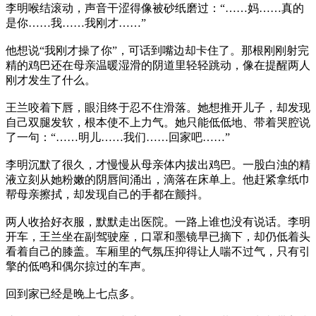
李明喉结滚动，声音干涩得像被砂纸磨过：“……妈……真的
是你……我……我刚才……”
他想说“我刚才操了你”，可话到嘴边却卡住了。那根刚刚射完
精的鸡巴还在母亲温暖湿滑的阴道里轻轻跳动，像在提醒两人
刚才发生了什么。
王兰咬着下唇，眼泪终于忍不住滑落。她想推开儿子，却发现
自己双腿发软，根本使不上力气。她只能低低地、带着哭腔说
了一句：“……明儿……我们……回家吧……”
李明沉默了很久，才慢慢从母亲体内拔出鸡巴。一股白浊的精
液立刻从她粉嫩的阴唇间涌出，滴落在床单上。他赶紧拿纸巾
帮母亲擦拭，却发现自己的手都在颤抖。
两人收拾好衣服，默默走出医院。一路上谁也没有说话。李明
开车，王兰坐在副驾驶座，口罩和墨镜早已摘下，却仍低着头
看着自己的膝盖。车厢里的气氛压抑得让人喘不过气，只有引
擎的低鸣和偶尔掠过的车声。
回到家已经是晚上七点多。