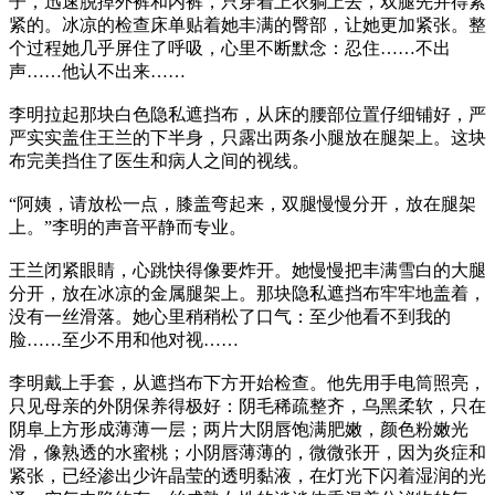
子，迅速脱掉外裤和内裤，只穿着上衣躺上去，双腿先并得紧
紧的。冰凉的检查床单贴着她丰满的臀部，让她更加紧张。整
个过程她几乎屏住了呼吸，心里不断默念：忍住……不出
声……他认不出来……
李明拉起那块白色隐私遮挡布，从床的腰部位置仔细铺好，严
严实实盖住王兰的下半身，只露出两条小腿放在腿架上。这块
布完美挡住了医生和病人之间的视线。
“阿姨，请放松一点，膝盖弯起来，双腿慢慢分开，放在腿架
上。”李明的声音平静而专业。
王兰闭紧眼睛，心跳快得像要炸开。她慢慢把丰满雪白的大腿
分开，放在冰凉的金属腿架上。那块隐私遮挡布牢牢地盖着，
没有一丝滑落。她心里稍稍松了口气：至少他看不到我的
脸……至少不用和他对视……
李明戴上手套，从遮挡布下方开始检查。他先用手电筒照亮，
只见母亲的外阴保养得极好：阴毛稀疏整齐，乌黑柔软，只在
阴阜上方形成薄薄一层；两片大阴唇饱满肥嫩，颜色粉嫩光
滑，像熟透的水蜜桃；小阴唇薄薄的，微微张开，因为炎症和
紧张，已经渗出少许晶莹的透明黏液，在灯光下闪着湿润的光