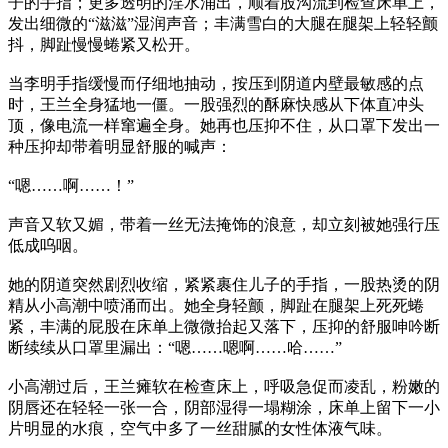
子的手指；更多透明的淫水涌出，顺着股沟流到检查床单上，
发出细微的“滋滋”湿润声音；丰满雪白的大腿在腿架上轻轻颤
抖，脚趾慢慢蜷紧又松开。
当李明手指缓慢而仔细地抽动，按压到阴道内壁最敏感的点
时，王兰全身猛地一僵。一股强烈的酥麻快感从下体直冲头
顶，像电流一样窜遍全身。她再也压抑不住，从口罩下发出一
种压抑却带着明显舒服的喊声：
“嗯……啊……！”
声音又软又媚，带着一丝无法掩饰的浪意，却立刻被她强行压
低成呜咽。
她的阴道突然剧烈收缩，紧紧裹住儿子的手指，一股热烫的阴
精从小高潮中喷涌而出。她全身轻颤，脚趾在腿架上死死蜷
紧，丰满的屁股在床单上微微抬起又落下，压抑的舒服呻吟断
断续续从口罩里漏出：“嗯……嗯啊……哈……”
小高潮过后，王兰瘫软在检查床上，呼吸急促而凌乱，粉嫩的
阴唇还在轻轻一张一合，阴部湿得一塌糊涂，床单上留下一小
片明显的水痕，空气中多了一丝甜腻的女性体液气味。