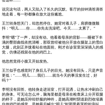
会这样……”
说完这句话，两人又陷入了长久的沉默。客厅的挂钟滴答滴答
地走着，每一秒都像在放大这份尴尬。
王兰转身想关门，却忽然停住。她背对着儿子，肩膀微微颤
抖：“明儿……你……你先去洗澡吧。今天……太累了。”
李明“嗯”了一声，却没有动。他看着母亲的背影——睡裙下丰
满的臀部曲线依然清晰，那双曾经被他分开放在腿架上的雪白
大腿，此刻正并拢着站在他面前。刚才在诊室里深深插入的感
觉，仿佛还残留在他的鸡巴上。
他忽然觉得小腹又开始发热。
王兰似乎也感觉到了身后儿子的目光。她没有回头，只是声音
更低：“……明儿……我们……就当今天的事没发生过，好
吗？”
李明没有回答。他转身走进浴室，打开花洒，让热水冲刷自己
的身体。可无论怎么冲，脑海里都是母亲在检查床上分开双腿
的样子，是她压抑却舒服的呻吟，是她高潮时阴道剧烈收缩裹
住他鸡巴的感觉，是她最后喊出“明儿”时那带着哭腔的浪叫。