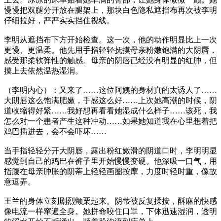
慢慢把双腿分开放在腿架上，那块白色隐私遮挡布再次被李明
仔细拉好，严严实实挡住视线。
李明从遮挡布下方开始检查。这一次，他的动作明显比上一次
更慢、更温柔。他先用手指轻轻抚摸母亲粉嫩饱满的大阴唇，
感受那柔软弹性的触感。母亲的阴唇已经没有明显的红肿，但
摸上去依然温热湿润。
（李明内心）：又来了……这位阿姨的身材真的太诱人了……
大阴唇这么饱满肥嫩，手感这么好……上次她高潮的时候，阴
道收缩得好紧……我好想再看看她湿成什么样子……该死，我
怎么对一个患者产生这种冲动……如果她知道我在心里想着把
鸡巴插进去，会不会吓坏……
当手指轻轻分开大阴唇，露出粉红嫩滑的阴道口时，李明明显
感觉到自己的鸡巴在裤子里开始慢慢变硬。他深吸一口气，用
指腹在母亲肿胀的阴蒂上轻轻画圈按摩，力度时轻时重，像故
意逗弄。
王兰的身体立刻剧烈颤栗起来。阴蒂被反复揉按，酥麻的快感
像电流一样窜遍全身。她拼命咬住口罩，下体迅速湿润，透明