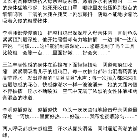
又长的肉棒缓缓挤入母亲温暖紧致、嫩滑多水的阴道时，王兰
的身体猛地弓起。她死死咬住口罩，喉咙里发出压抑到极点的
细细呜咽，丰满的大腿在腿架上剧烈颤抖，阴道本能地收缩吮
吸着入侵的粗硬物体。
李明腰部慢慢前顶，把整根鸡巴深深埋入母亲体内，直到龟头
紧紧顶到最深处。他开始缓慢却有力地抽插，一边“捅”一边低
声说：“阿姨……这样能捅到最深处……您感觉到了吗？工具
比较粗，会胀一点……里面好嫩……好会夹……”
王兰丰满性感的身体在遮挡布下面轻轻扭动，阴道却疯狂收
缩，紧紧裹吸着儿子的粗鸡巴。每一次抽出都带出混着药膏的
晶莹淫水，发出淫靡的“咕啾咕啾”水声；每一次插入都深深撞
击最敏感的花心。快感像潮水一样一波波涌来，她的大腿内侧
不停抽搐，淫水不断喷溅，空气中充满了浓烈的女性体液和药
膏混合的味道。
李明越插越深，越插越快，龟头一次次凶狠地撞击母亲阴道最
深处：“阿姨……里面好热……好湿……我帮您彻底涂匀……”
两人呼吸都越来越粗重，汗水从额头滑落，同时逼近高潮的巅
峰。