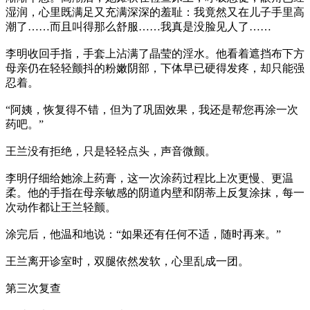
湿润，心里既满足又充满深深的羞耻：我竟然又在儿子手里高
潮了……而且叫得那么舒服……我真是没脸见人了……
李明收回手指，手套上沾满了晶莹的淫水。他看着遮挡布下方
母亲仍在轻轻颤抖的粉嫩阴部，下体早已硬得发疼，却只能强
忍着。
“阿姨，恢复得不错，但为了巩固效果，我还是帮您再涂一次
药吧。”
王兰没有拒绝，只是轻轻点头，声音微颤。
李明仔细给她涂上药膏，这一次涂药过程比上次更慢、更温
柔。他的手指在母亲敏感的阴道内壁和阴蒂上反复涂抹，每一
次动作都让王兰轻颤。
涂完后，他温和地说：“如果还有任何不适，随时再来。”
王兰离开诊室时，双腿依然发软，心里乱成一团。
第三次复查