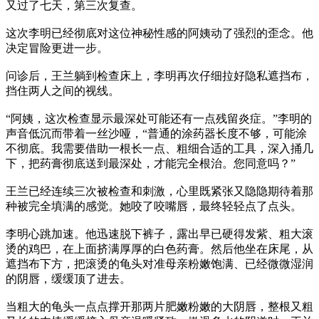
又过了七天，第三次复查。
这次李明已经彻底对这位神秘性感的阿姨动了强烈的歪念。他
决定冒险更进一步。
问诊后，王兰躺到检查床上，李明再次仔细拉好隐私遮挡布，
挡住两人之间的视线。
“阿姨，这次检查显示最深处可能还有一点残留炎症。”李明的
声音低沉而带着一丝沙哑，“普通的涂药器长度不够，可能涂
不彻底。我需要借助一根长一点、粗细合适的工具，深入捅几
下，把药膏彻底送到最深处，才能完全根治。您同意吗？”
王兰已经连续三次被检查和刺激，心里既紧张又隐隐期待着那
种被完全填满的感觉。她咬了咬嘴唇，最终轻轻点了点头。
李明心跳加速。他迅速脱下裤子，露出早已硬得发紫、粗大滚
烫的鸡巴，在上面挤满厚厚的白色药膏。然后他坐在床尾，从
遮挡布下方，把滚烫的龟头对准母亲粉嫩饱满、已经微微湿润
的阴唇，缓缓顶了进去。
当粗大的龟头一点点撑开那两片肥嫩粉嫩的大阴唇，整根又粗