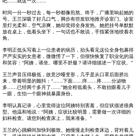
吧……就这一次……
时间一分一秒过去，每一秒都像煎熬。终于，广播里响起她的
号。王兰深吸了好几口气，脚步有些发软地推开诊室门。诊室
里灯光柔和，空气凉爽，她却觉得全身发热。她把挂号单默默
放在桌上，低着头坐下，一句话也不敢说，手指紧张地绞着衣
角。
李明正低头写着上一位患者的病历，抬头看见这位全身包裹得
严严实实的女患者，微微愣了一下，但很快恢复了职业化的温
和笑容：“阿姨，请坐。哪里不舒服？请详细描述一下症状。”
王兰声音压得极低，故意沙哑变形，几乎是从口罩后面挤出
来，带着明显的颤抖：“……下面……痒……疼……分泌物
多……已经两个多月了……”她全程低着头，不敢抬眼看儿子
一眼，生怕一个眼神就暴露身份。
李明认真记录，心里觉得这位阿姨特别害羞，但症状描述很典
型。他温和地说：“阿姨，症状比较明显，需要做一次详细的
妇科检查。请您到检查床上，我来准备。”
王兰的心跳瞬间加快到极致。她慢慢走到检查床边，背对着儿