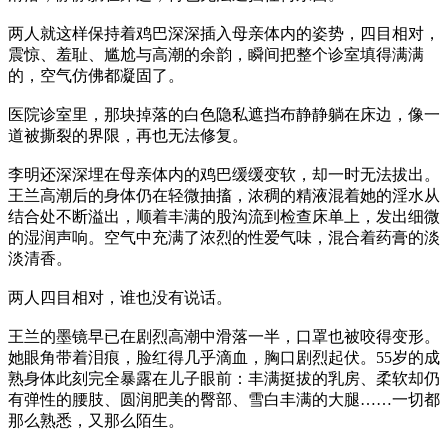
两人就这样保持着鸡巴深深插入母亲体内的姿势，四目相对，
震惊、羞耻、尴尬与高潮的余韵，瞬间把整个诊室填得满满
的，空气仿佛都凝固了。
医院诊室里，那块掉落的白色隐私遮挡布静静躺在床边，像一
道被撕裂的界限，再也无法修复。
李明还深深埋在母亲体内的鸡巴缓缓变软，却一时无法拔出。
王兰高潮后的身体仍在轻微抽搐，浓稠的精液混着她的淫水从
结合处不断溢出，顺着丰满的股沟流到检查床单上，发出细微
的湿润声响。空气中充满了浓烈的性爱气味，混合着药膏的淡
淡清香。
两人四目相对，谁也没有说话。
王兰的墨镜早已在剧烈高潮中滑落一半，口罩也被咬得变形。
她眼角带着泪痕，脸红得几乎滴血，胸口剧烈起伏。55岁的成
熟身体此刻完全暴露在儿子眼前：丰满挺拔的乳房、柔软却仍
有弹性的腰肢、圆润肥美的臀部、雪白丰满的大腿……一切都
那么熟悉，又那么陌生。