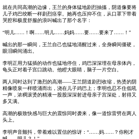
就在共同高潮的边缘，王兰的身体猛地剧烈抽搐，阴道像要将
儿子鸡巴绞断一样剧烈痉挛。她再也压抑不住，从口罩下带着
哭腔和极度舒服的浪叫喊出了那个名字：
“明儿……！啊……明儿……妈妈……要……要来了……！”
喊出的那一瞬间，王兰自己也猛地清醒过来，全身瞬间僵硬，
眼泪瞬间涌出。
李明正用力猛插的动作也猛地停住，鸡巴深深埋在母亲体内，
龟头正对着子宫口跳动。他瞪大眼睛，脑子一片空白。
两人同时达到了激烈的高潮——王兰阴道剧烈收缩，热烫的阴
精像喷泉一样喷涌而出，浇在儿子鸡巴上；李明也忍不住低吼
一声，浓稠滚烫的精液一股股深深射进母亲子宫深处，射得又
多又满。
高潮的极致快感与巨大的震惊同时袭来，像一道惊雷劈在两人
头上。
李明声音颤抖，带着难以置信的惊讶：“……妈……？你刚才
喊……明儿？！”