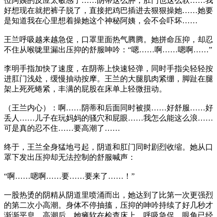
位阿姨的反应太敏感了……阴蒂这么肿，肛门也这么软……我
好想现在就把裤子脱了，直接把鸡巴插进去狠狠操她……她要
是知道我在心里想着操她这个神秘阿姨，会不会吓坏……
王兰呼吸越来越急促，口罩里面热气腾腾。她拼命压抑，却忍
不住从喉咙里漏出压抑的舒服呻吟：“嗯……啊……嗯啊……”
李明手指加快了速度，在阴蒂上快速轻弹，同时手指尖轻轻按
进肛门浅处，缓慢抽动按摩。王兰的大腿肌肉紧绷，脚趾在腿
架上死死蜷紧，丰满的屁股在床单上轻微扭动。
（王兰内心）：啊……阴蒂和后面同时被摸……好舒服……好
丢人……儿子在玩妈妈的骚穴和屁眼……我怎么能这么浪……
可是真的忍不住……要高潮了……
终于，王兰全身猛地弓起，阴道和肛门同时剧烈收缩。她从口
罩下发出压抑却无法控制的舒服喊声：
“啊……嗯啊……要……要来了……！”
一股热烫的阴精从阴道里喷涌而出，她达到了比第一次更强烈
的第二次小高潮。身体不停抽搐，压抑的呻吟持续了好几秒才
渐渐平息。高潮后，她瘫软在检查床上，呼吸急促，眼角已经