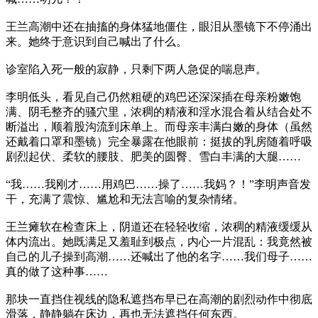
王兰高潮中还在抽搐的身体猛地僵住，眼泪从墨镜下不停涌出
来。她终于意识到自己喊出了什么。
诊室陷入死一般的寂静，只剩下两人急促的喘息声。
李明低头，看见自己仍然粗硬的鸡巴还深深插在母亲粉嫩饱
满、阴毛整齐的骚穴里，浓稠的精液和淫水混合着从结合处不
断溢出，顺着股沟流到床单上。而母亲丰满白嫩的身体（虽然
还戴着口罩和墨镜）完全暴露在他眼前：挺拔的乳房随着呼吸
剧烈起伏、柔软的腰肢、肥美的圆臀、雪白丰满的大腿……
“我……我刚才……用鸡巴……操了……我妈？！”李明声音发
干，充满了震惊、尴尬和无法言喻的复杂情绪。
王兰瘫软在检查床上，阴道还在轻轻收缩，浓稠的精液缓缓从
体内流出。她既满足又羞耻到极点，内心一片混乱：我竟然被
自己的儿子操到高潮……还喊出了他的名字……我们母子……
真的做了这种事……
那块一直挡住视线的隐私遮挡布早已在高潮的剧烈动作中彻底
滑落，静静躺在床边，再也无法遮挡任何东西。