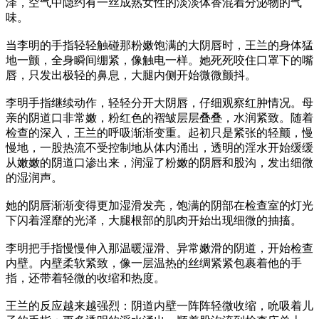
泽，空气中隐约有一丝成熟女性的淡淡体香混着分泌物的气
味。
当李明的手指轻轻触碰那粉嫩饱满的大阴唇时，王兰的身体猛
地一颤，全身瞬间绷紧，像触电一样。她死死咬住口罩下的嘴
唇，只发出极轻的鼻息，大腿内侧开始微微颤抖。
李明手指继续动作，轻轻分开大阴唇，仔细观察红肿情况。母
亲的阴道口非常嫩，粉红色的褶皱层层叠叠，水润紧致。随着
检查的深入，王兰的呼吸渐渐变重。起初只是紧张的轻颤，慢
慢地，一股热流不受控制地从体内涌出，透明的淫水开始缓缓
从嫩嫩的阴道口渗出来，润湿了粉嫩的阴唇和股沟，发出细微
的湿润声。
她的阴唇渐渐变得更加湿滑发亮，饱满的阴部在检查室的灯光
下闪着淫靡的光泽，大腿根部的肌肉开始出现细微的抽搐。
李明把手指慢慢伸入那温暖湿滑、异常嫩滑的阴道，开始检查
内壁。内壁柔软紧致，像一层温热的丝绸紧紧包裹着他的手
指，还带着轻微的收缩和热度。
王兰的反应越来越强烈：阴道内壁一阵阵轻微收缩，吮吸着儿