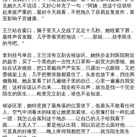
见她久久不说话，又好心补充了一句：“阿姨，您这个症状听
起来挺严重的，最好今天就看，不然拖久了容易反复发作，甚
至影响子宫健康。”
王兰站在窗口，脑子里天人交战了足足十几秒。她咬紧下唇，
最终声音发颤、几乎带着哭腔地说：“……那就……挂李医生
的号吧。”
拿到挂号单后，王兰没有立刻去候诊区。她快步走到医院附近
的超市，买了一个黑色的一次性大口罩和一副宽大的墨镜。她
站在试衣镜前，把口罩戴得严严实实，只露出一点眼睛，又把
墨镜架上去，几乎把整张脸都遮住了。头发也放下来，挡住两
侧脸颊。她反复看了好几遍镜子里的自己，心里一遍遍自我安
慰：这样应该认不出来……我全程不出声，就当是找一个完全
陌生的医生……检查完立刻走，谁也不会知道。
候诊区里，她特意挑了最角落的位置坐下，低着头不敢看任何
人。空气中消毒水的味道让她更加紧张。心里像打鼓一样乱成
一团：我怎么会落到这个地步……让自己的儿子给我看下
面……太丢人了……要是他认出我，我以后还怎么面对他……
可是真的好难受……晚上疼得我都想哭了……就当陌生医生