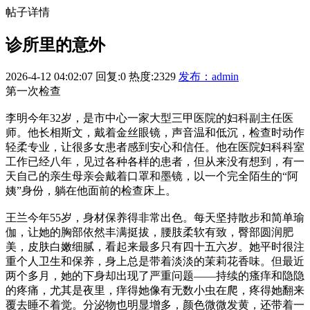
帖子详情
诊所里的意外
2026-4-12 04:02:07
回复:0
热度:2329
发布：admin
第一次检查
李明今年32岁，是市中心一家大型三甲医院的妇科副主任医
师。他长相斯文，戴着金丝眼镜，声音温和低沉，检查时动作
轻柔专业，让很多女患者感到安心和信任。他在医院妇科科室
工作已经八年，见过各种各样的患者，但从来没有想到，有一
天自己的亲生母亲会戴着口罩和墨镜，以一个完全陌生的“阿
姨”身份，躺在他面前的检查床上。
王兰今年55岁，身材保养得非常出色。每天坚持散步和简单瑜
伽，让她的胸部依然丰满挺拔，腰肢柔软有致，臀部圆润肥
美，皮肤白嫩细腻，看起来最多只有四十五六岁。她平时很注
重个人卫生和保养，身上总是带着淡淡的茉莉花香味。但最近
两个多月，她的下身却出现了严重问题——持续的瘙痒和隐隐
的疼痛，尤其是夜里，痒得她像有无数小虫在爬，疼得她翻来
覆去睡不着觉。分泌物也明显增多，颜色微微发黄，还带着一