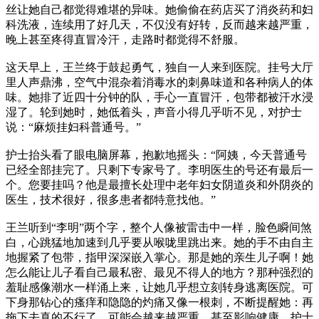
丝让她自己都觉得难堪的异味。她偷偷在药店买了消炎药和妇
科洗液，连续用了好几天，不仅没有好转，反而越来越严重，
晚上甚至疼得直冒冷汗，走路时都觉得不舒服。
这天早上，王兰终于鼓起勇气，独自一人来到医院。挂号大厅
里人声鼎沸，空气中混杂着消毒水的刺鼻味道和各种病人的体
味。她排了近四十分钟的队，手心一直冒汗，包带都被汗水浸
湿了。轮到她时，她低着头，声音小得几乎听不见，对护士
说：“麻烦挂妇科普通号。”
护士抬头看了眼电脑屏幕，抱歉地摇头：“阿姨，今天普通号
已经全部挂完了。只剩下专家号了。李明医生的号还有最后一
个。您要挂吗？他是最擅长处理中老年妇女阴道炎和外阴炎的
医生，技术很好，很多患者都特意找他。”
王兰听到“李明”两个字，整个人像被雷击中一样，脸色瞬间煞
白，心跳猛地加速到几乎要从喉咙里跳出来。她的手不由自主
地握紧了包带，指甲深深嵌入掌心。那是她的亲生儿子啊！她
怎么能让儿子看自己最私密、最见不得人的地方？那种强烈的
羞耻感像潮水一样涌上来，让她几乎想立刻转身逃离医院。可
下身那钻心的瘙痒和隐隐的灼痛又像一根刺，不断提醒她：再
拖下去真的不行了，可能会越来越严重，甚至影响健康。护士