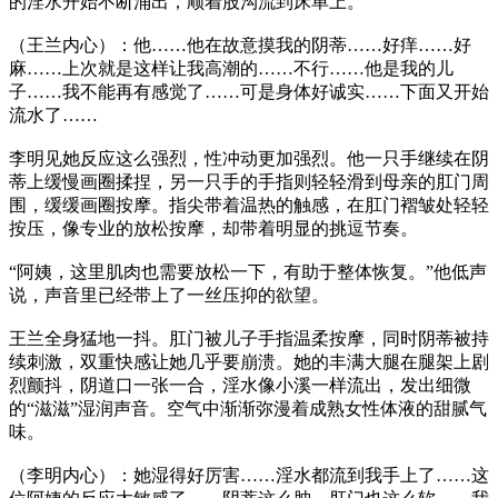
的淫水开始不断涌出，顺着股沟流到床单上。
（王兰内心）：他……他在故意摸我的阴蒂……好痒……好
麻……上次就是这样让我高潮的……不行……他是我的儿
子……我不能再有感觉了……可是身体好诚实……下面又开始
流水了……
李明见她反应这么强烈，性冲动更加强烈。他一只手继续在阴
蒂上缓慢画圈揉捏，另一只手的手指则轻轻滑到母亲的肛门周
围，缓缓画圈按摩。指尖带着温热的触感，在肛门褶皱处轻轻
按压，像专业的放松按摩，却带着明显的挑逗节奏。
“阿姨，这里肌肉也需要放松一下，有助于整体恢复。”他低声
说，声音里已经带上了一丝压抑的欲望。
王兰全身猛地一抖。肛门被儿子手指温柔按摩，同时阴蒂被持
续刺激，双重快感让她几乎要崩溃。她的丰满大腿在腿架上剧
烈颤抖，阴道口一张一合，淫水像小溪一样流出，发出细微
的“滋滋”湿润声音。空气中渐渐弥漫着成熟女性体液的甜腻气
味。
（李明内心）：她湿得好厉害……淫水都流到我手上了……这