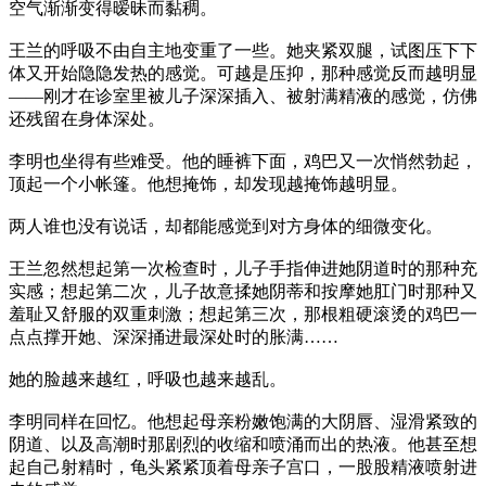
空气渐渐变得暧昧而黏稠。
王兰的呼吸不由自主地变重了一些。她夹紧双腿，试图压下下
体又开始隐隐发热的感觉。可越是压抑，那种感觉反而越明显
——刚才在诊室里被儿子深深插入、被射满精液的感觉，仿佛
还残留在身体深处。
李明也坐得有些难受。他的睡裤下面，鸡巴又一次悄然勃起，
顶起一个小帐篷。他想掩饰，却发现越掩饰越明显。
两人谁也没有说话，却都能感觉到对方身体的细微变化。
王兰忽然想起第一次检查时，儿子手指伸进她阴道时的那种充
实感；想起第二次，儿子故意揉她阴蒂和按摩她肛门时那种又
羞耻又舒服的双重刺激；想起第三次，那根粗硬滚烫的鸡巴一
点点撑开她、深深捅进最深处时的胀满……
她的脸越来越红，呼吸也越来越乱。
李明同样在回忆。他想起母亲粉嫩饱满的大阴唇、湿滑紧致的
阴道、以及高潮时那剧烈的收缩和喷涌而出的热液。他甚至想
起自己射精时，龟头紧紧顶着母亲子宫口，一股股精液喷射进