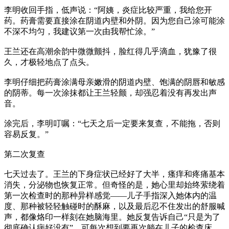
李明收回手指，低声说：“阿姨，炎症比较严重，我给您开
药。药膏需要直接涂在阴道内壁和外阴。因为您自己涂可能涂
不深不均匀，我建议第一次由我帮忙涂。”
王兰还在高潮余韵中微微颤抖，脸红得几乎滴血，犹豫了很
久，才极轻地点了点头。
李明仔细把药膏涂满母亲嫩滑的阴道内壁、饱满的阴唇和敏感
的阴蒂。每一次涂抹都让王兰轻颤，却强忍着没有再发出声
音。
涂完后，李明叮嘱：“七天之后一定要来复查，不能拖，否则
容易反复。”
第二次复查
七天过去了。王兰的下身症状已经好了大半，瘙痒和疼痛基本
消失，分泌物也恢复正常。但奇怪的是，她心里却始终萦绕着
第一次检查时的那种异样感觉——儿子手指深入她体内的温
度、那种被轻轻触碰时的酥麻，以及最后忍不住发出的舒服喊
声，都像烙印一样刻在她脑海里。她反复告诉自己“只是为了
彻底确认病好没有”，可每次想到要再次躺在儿子的检查床