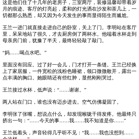
这是他们住了十几年的老房子，三室两厅，装修温馨却带着岁
月的痕迹。客厅的灯亮起，柔和的灯光洒在沙发和茶几上，一
切都那么熟悉，却又因为今天发生的事而显得陌生而尴尬。
王兰一进门就直接走进自己的卧室，关上了门。李明站在客厅
里，呆呆地站了很久，才去厨房倒了两杯水。他端着水杯走到
母亲房门前，犹豫了半天，最终轻轻敲了敲门。
“妈……喝点水吧。”
里面没有回应。过了好一会儿，门才打开一条缝。王兰已经换
上了家居服，一件宽松的浅粉色睡裙，领口微微敞开，露出一
点丰满的胸口。她眼睛还有些红肿，显然刚刚哭过。
王兰接过水杯，低声说：“……谢谢。”
两人站在门口，谁也没有迈步进去。空气仿佛凝固了。
李明张了张嘴，想说点什么，却发现喉咙干得发疼。他最终只
挤出一句：“……今天的事……我……我不知道是你……”
王兰低着头，声音轻得几乎听不见：“我……我也没想到……