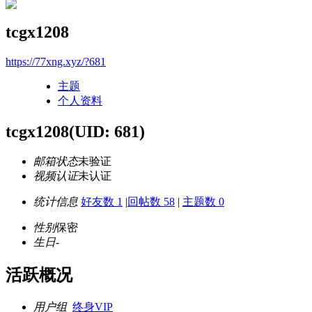
tcgx1208
https://77xng.xyz/?681
主题
个人资料
tcgx1208
(UID: 681)
邮箱状态
未验证
视频认证
未认证
统计信息
好友数 1
|
回帖数 58
|
主题数 0
性别
保密
生日
-
活跃概况
用户组
终身VIP