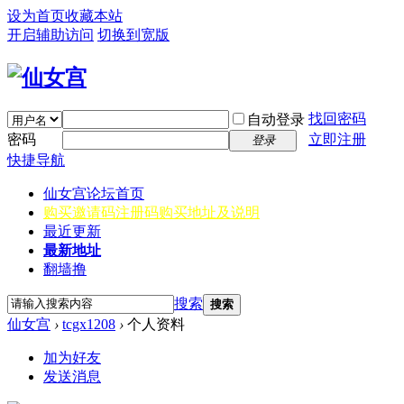
设为首页
收藏本站
开启辅助访问
切换到宽版
找回密码
自动登录
密码
立即注册
登录
快捷导航
仙女宫
论坛首页
购买邀请码
注册码购买地址及说明
最近更新
最新地址
翻墙撸
搜索
搜索
仙女宫
›
tcgx1208
›
个人资料
加为好友
发送消息