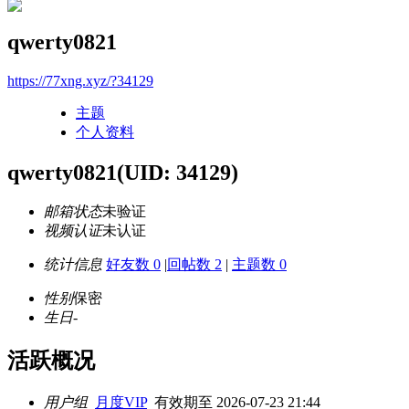
qwerty0821
https://77xng.xyz/?34129
主题
个人资料
qwerty0821
(UID: 34129)
邮箱状态
未验证
视频认证
未认证
统计信息
好友数 0
|
回帖数 2
|
主题数 0
性别
保密
生日
-
活跃概况
用户组
月度VIP
有效期至 2026-07-23 21:44