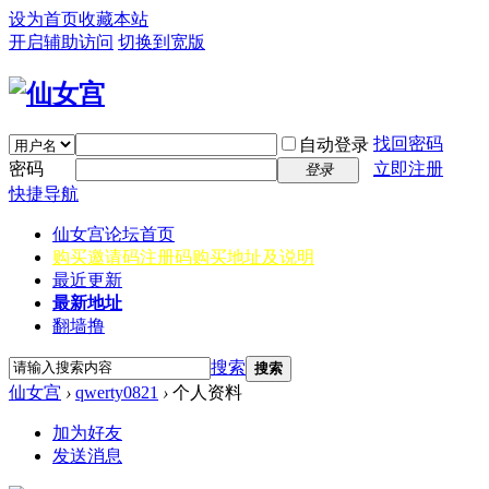
设为首页
收藏本站
开启辅助访问
切换到宽版
找回密码
自动登录
密码
立即注册
登录
快捷导航
仙女宫
论坛首页
购买邀请码
注册码购买地址及说明
最近更新
最新地址
翻墙撸
搜索
搜索
仙女宫
›
qwerty0821
›
个人资料
加为好友
发送消息