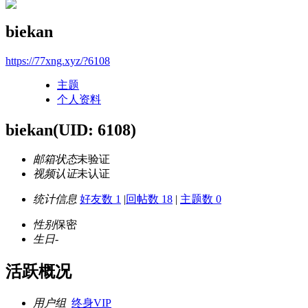
biekan
https://77xng.xyz/?6108
主题
个人资料
biekan
(UID: 6108)
邮箱状态
未验证
视频认证
未认证
统计信息
好友数 1
|
回帖数 18
|
主题数 0
性别
保密
生日
-
活跃概况
用户组
终身VIP