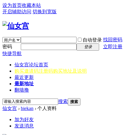
设为首页
收藏本站
开启辅助访问
切换到宽版
找回密码
自动登录
密码
立即注册
登录
快捷导航
仙女宫
论坛首页
购买邀请码
注册码购买地址及说明
最近更新
最新地址
翻墙撸
搜索
搜索
仙女宫
›
biekan
›
个人资料
加为好友
发送消息